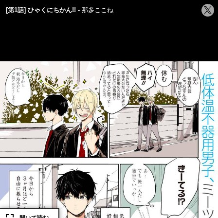
シ
[第1話] ひゃくにちかん!!
那多ここね
ェ
ア
す
る