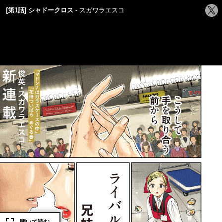
シ
[第1話] シャドークロス
スガワラエスコ
ェ
ア
す
る