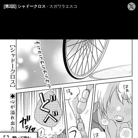
シ
[第2話] シャドークロス
スガワラエスコ
ェ
ア
す
る