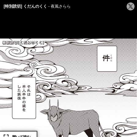
シ
[特別読切] くだんのくく
夜風さらら
ェ
ア
す
る