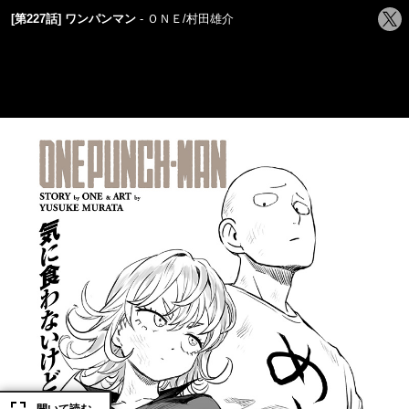
シ
[第227話] ワンパンマン
ＯＮＥ/村田雄介
ェ
ア
す
る