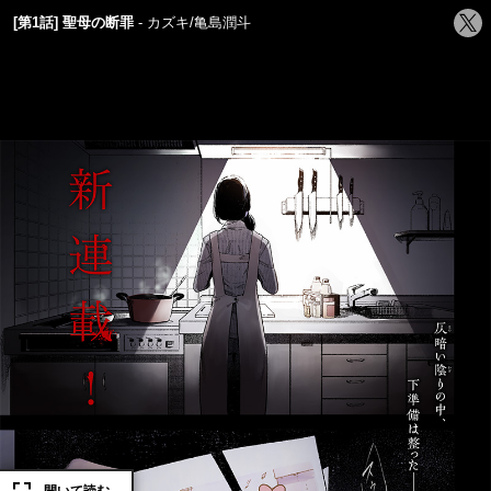
シ
[第1話] 聖母の断罪
カズキ/亀島潤斗
ェ
ア
す
る