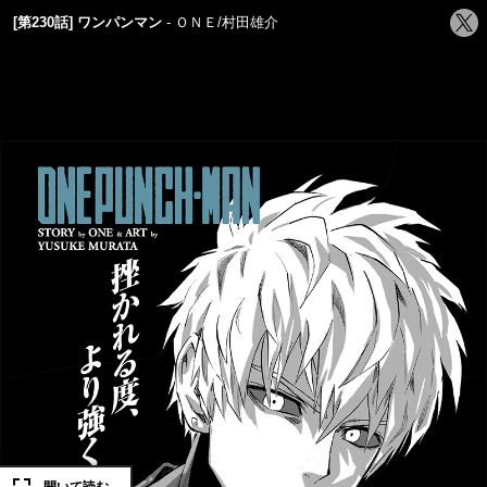
シ
[第230話] ワンパンマン
ＯＮＥ/村田雄介
ェ
ア
す
る