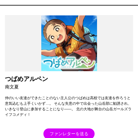
つばめアルペン
南文夏
仲のいい友達ができたことのない主人公のつばめは高校では友達を作ろうと
意気込むも上手くいかず…。 そんな失意の中で出会った山岳部に勧誘され、
いきなり登山に参加することになり――。 北の大地が舞台の山岳ガールズラ
イフコメディ！
ファンレターを送る