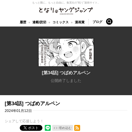
もっと隣に。もっと自由に。
集英社の“戦う”漫画サイト。
となりのヤングジャンプ
検索
ブログ
履歴
連載/読切
コミックス
漫画賞
[第34話] つばめアルペン
公開終了しました
[第34話] つばめアルペン
2024年01月12日
シェアして応援しよう！
RSSフィード
ポスト
埋め込む