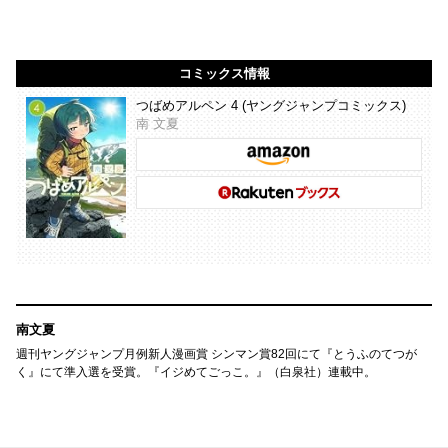
コミックス情報
つばめアルペン 4 (ヤングジャンプコミックス)
南 文夏
南文夏
週刊ヤングジャンプ月例新人漫画賞 シンマン賞82回にて『とうふのてつが
く』にて準入選を受賞。『イジめてごっこ。』（白泉社）連載中。