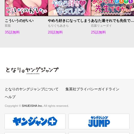
こういうのがいい
やめろ好きになってしまう
あなた達それでも先生ですかっ！
双龍
もりぐちあきら
石坂リューダイ
35話無料
20話無料
25話無料
となりのヤングジャンプ
となりのヤングジャンプについて
集英社プライバシーガイドライン
ヘルプ
Copyright ©
SHUEISHA Inc.
All rights reserved.
ヤンジャンプラス
週刊ヤングジャンプ公式サイト