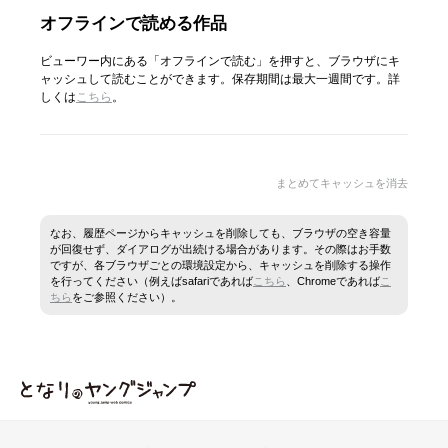
オフラインで読める作品
ビューワー内にある「オフラインで読む」を押すと、ブラウザにキ
ャッシュして読むことができます。保存期間は最大一週間です。詳
しくは
こちら
。
まとめてキャッシュを消去
なお、履歴ページからキャッシュを削除しても、ブラウザの空き容量
が回復せず、ダイアログが出続ける場合があります。その際はお手数
ですが、各ブラウザごとの環境設定から、キャッシュを削除する操作
を行ってください（例えばsafariであれば
こちら
、Chromeであれば
こ
ちら
をご参照ください）。
となりのヤングジャンプ