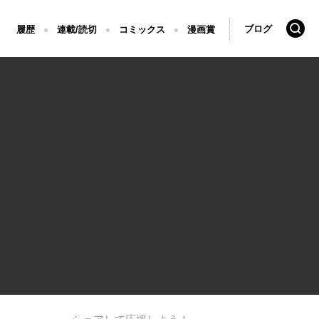
検索
ブログ
履歴
連載/読切
コミックス
漫画賞