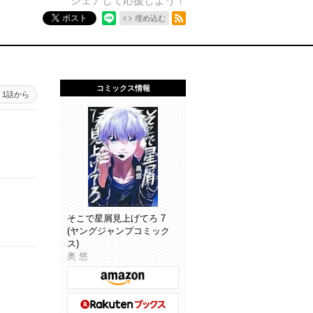
シェアして応援しよう！
RSSフィード
ポスト
埋め込む
コミックス情報
1話から
そこで星屑見上げてろ 7
(ヤングジャンプコミック
ス)
奥 悠