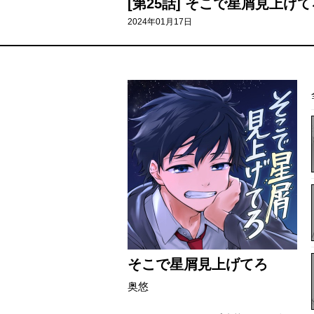
[第25話] そこで星屑見上げて
2024年01月17日
そこで星屑見上げてろ
奥悠