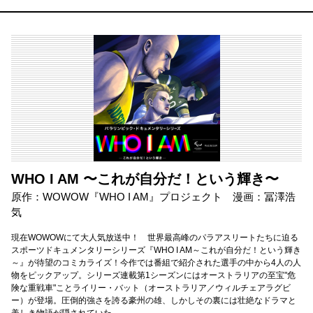
WHO I AM 〜これが自分だ！という輝き〜
原作：WOWOW『WHO I AM』プロジェクト 漫画：冨澤浩
気
現在WOWOWにて大人気放送中！ 世界最高峰のパラアスリートたちに迫る
スポーツドキュメンタリーシリーズ『WHO I AM～これが自分だ！という輝き
～』が待望のコミカライズ！今作では番組で紹介された選手の中から4人の人
物をピックアップ。シリーズ連載第1シーズンにはオーストラリアの至宝"危
険な重戦車"ことライリー・バット（オーストラリア／ウィルチェアラグビ
ー）が登場。圧倒的強さを誇る豪州の雄、しかしその裏には壮絶なドラマと
美しき物語が隠されていた-----