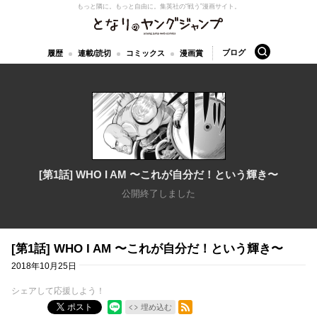
もっと隣に。もっと自由に。
集英社の“戦う”漫画サイト。
となりのヤングジャンプ
検索
ブログ
履歴
連載/読切
コミックス
漫画賞
[第1話] WHO I AM 〜これが自分だ！という輝き〜
公開終了しました
[第1話] WHO I AM 〜これが自分だ！という輝き〜
2018年10月25日
シェアして応援しよう！
RSSフィード
ポスト
埋め込む