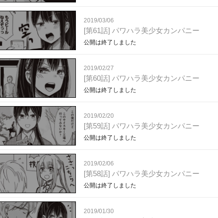
2019/03/06
[第61話] パワハラ美少女カンパニー
公開は終了しました
2019/02/27
[第60話] パワハラ美少女カンパニー
公開は終了しました
2019/02/20
[第59話] パワハラ美少女カンパニー
公開は終了しました
2019/02/06
[第58話] パワハラ美少女カンパニー
公開は終了しました
2019/01/30