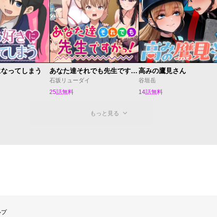
になってしまう
あなた達それでも先生ですかっ！
高みの鷹見さん
ら
石坂リューダイ
谷垣岳
25話無料
14話無料
もっと見る
ルプ