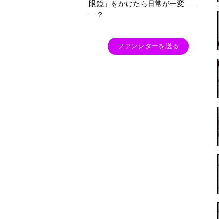
眼鏡」をかけたら日常が一変――
―？
ファンレターを送る