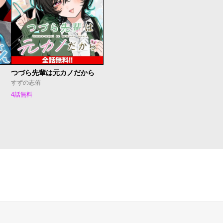
つづら先輩は元カノだから
すずの志侑
4話無料