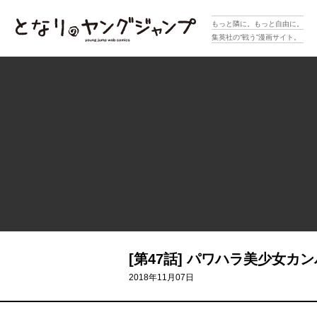
となりのヤングジャンプ
もっと隣に。もっと自由に。
集英社の“戦う”漫画サイト。
[第47話] パワハラ美少女カ
2018年11月07日