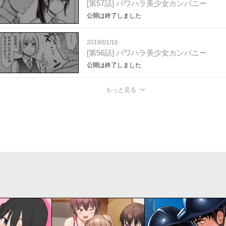
[第57話] パワハラ美少女カンパニー
公開は終了しました
2019/01/16
[第56話] パワハラ美少女カンパニー
公開は終了しました
もっと見る