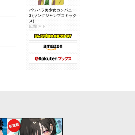
パワハラ美少女カンパニー
3 (ヤングジャンプコミック
ス)
広間 月下