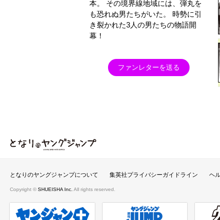
本。 その境界線地域には、弾丸を
も恐れぬ男たちがいた。 時勢に引
き裂かれた3人の男たちの物語開
幕！
ファンレターを送る
となりのヤングジャンプ
となりのヤングジャンプについて
集英社プライバシーガイドライン
ヘ
Copyright ©
SHUEISHA Inc.
All rights reserved.
ヤンジャンプラス
週刊ヤングジャンプ公式サイト
ウルト