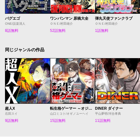
バグエゴ
ワンパンマン 原稿大全
弾丸天使ファンクラブ
ONE/設楽清人
ＯＮＥ/村田雄介
ＯＮＥ/村田雄介
8話無料
52話無料
1話無料
同じジャンルの作品
超人X
転生格ゲーマー ～オジでも勝てる異世界攻略～
DINER ダイナー
石田スイ
山口ミコト/オギノユーヘイ
平山夢明/河合孝典
9話無料
15話無料
11話無料