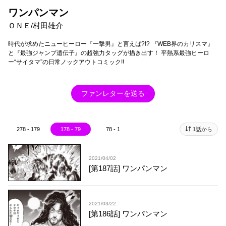
ワンパンマン
ＯＮＥ/村田雄介
時代が求めたニューヒーロー『一撃男』と言えば?!? 『WEB界のカリスマ』
と『最強ジャンプ遺伝子』の超強力タッグが描き出す！ 平熱系最強ヒーロ
ー“サイタマ”の日常ノックアウトコミック!!
ファンレターを送る
278 - 179
178 - 79
78 - 1
1話から
2021/04/02
[第187話] ワンパンマン
2021/03/22
[第186話] ワンパンマン