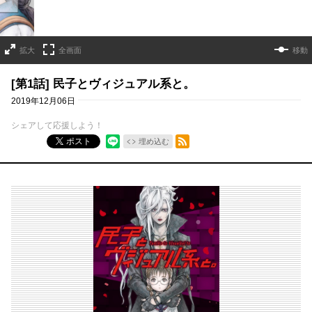
拡大
全画面
移動
[第1話] 民子とヴィジュアル系と。
2019年12月06日
シェアして応援しよう！
RSSフィード
ポスト
埋め込む