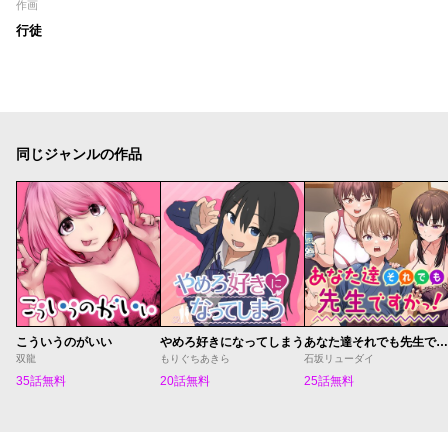
作画
行徒
同じジャンルの作品
こういうのがいい
やめろ好きになってしまう
あなた達それでも先生ですかっ！
双龍
もりぐちあきら
石坂リューダイ
35話無料
20話無料
25話無料