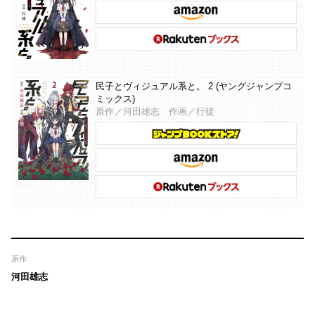
民子とヴィジュアル系と。 2 (ヤングジャンプコ
ミックス)
原作／河田雄志 作画／行徒
原作
河田雄志