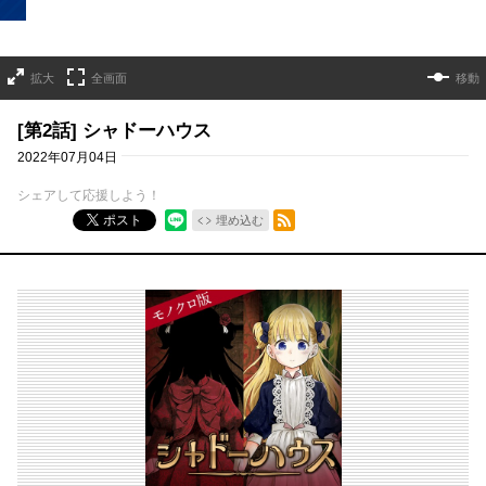
拡大
全画面
移動
[第2話] シャドーハウス
2022年07月04日
シェアして応援しよう！
RSSフィード
ポスト
埋め込む