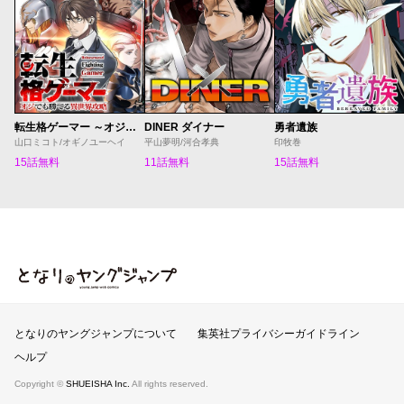
転生格ゲーマー ～オジでも勝てる異世界攻略～
DINER ダイナー
勇者遺族
山口ミコト/オギノユーヘイ
平山夢明/河合孝典
印牧巻
15話無料
11話無料
15話無料
となりのヤングジャンプ
となりのヤングジャンプについて
集英社プライバシーガイドライン
ヘルプ
Copyright ©
SHUEISHA Inc.
All rights reserved.