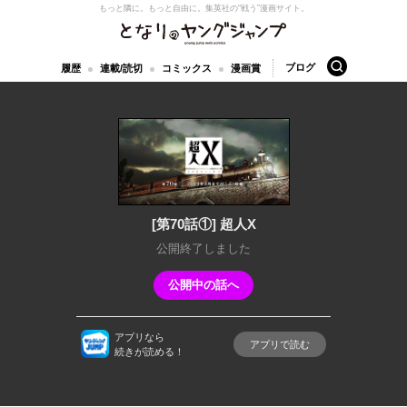
もっと隣に。もっと自由に。
集英社の“戦う”漫画サイト。
となりのヤングジャンプ
検索
ブログ
履歴
連載/読切
コミックス
漫画賞
[第70話①] 超人X
公開終了しました
公開中の話へ
アプリなら
アプリで読む
続きが読める！