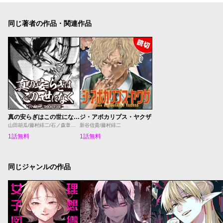
同じ著者の作品・関連作品
真の安らぎはこの世になく -シン・仮面ライダー SHOCKER SIDE-
ジ・アポカリプス・ヤクザ
山田胡瓜/藤村緋二/石ノ森章太郎/庵野秀明/八手三郎
新谷信貴/藤村緋二
1話無料
1話無料
同じジャンルの作品