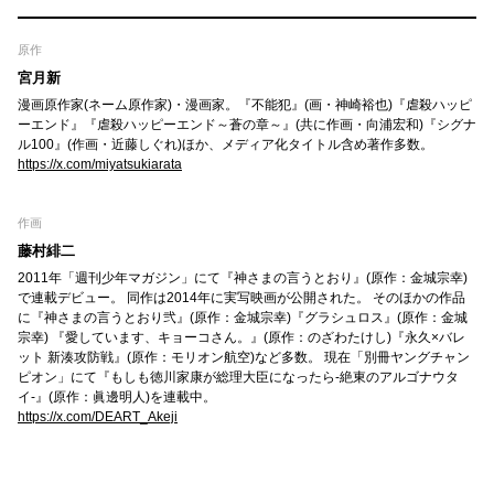
原作
宮月新
漫画原作家(ネーム原作家)・漫画家。『不能犯』(画・神崎裕也)『虐殺ハッピ
ーエンド』『虐殺ハッピーエンド～蒼の章～』(共に作画・向浦宏和)『シグナ
ル100』(作画・近藤しぐれ)ほか、メディア化タイトル含め著作多数。
https://x.com/miyatsukiarata
作画
藤村緋二
2011年「週刊少年マガジン」にて『神さまの言うとおり』(原作：金城宗幸)
で連載デビュー。 同作は2014年に実写映画が公開された。 そのほかの作品
に『神さまの言うとおり弐』(原作：金城宗幸)『グラシュロス』(原作：金城
宗幸) 『愛しています、キョーコさん。』(原作：のざわたけし)『永久×バレ
ット 新湊攻防戦』(原作：モリオン航空)など多数。 現在「別冊ヤングチャン
ピオン」にて『もしも徳川家康が総理大臣になったら-絶東のアルゴナウタ
イ-』(原作：眞邊明人)を連載中。
https://x.com/DEART_Akeji