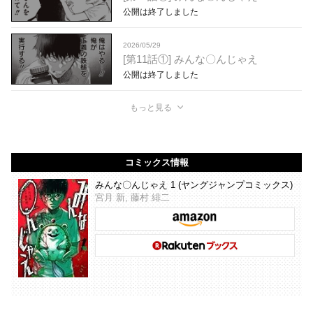
公開は終了しました
2026/05/29
[第11話①] みんな〇んじゃえ
公開は終了しました
もっと見る
コミックス情報
みんな〇んじゃえ 1 (ヤングジャンプコミックス)
宮月 新, 藤村 緋二