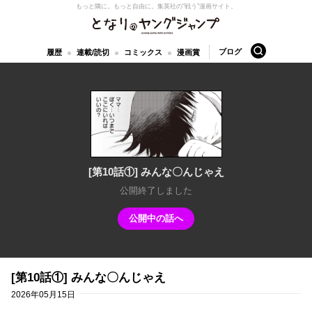
もっと隣に。もっと自由に。
集英社の“戦う”漫画サイト。
となりのヤングジャンプ
検索
ブログ
履歴
連載/読切
コミックス
漫画賞
[第10話①] みんな〇んじゃえ
公開終了しました
公開中の話へ
[第10話①] みんな〇んじゃえ
2026年05月15日