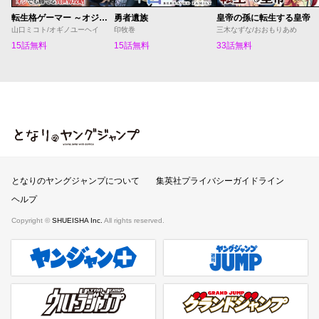
転生格ゲーマー ～オジでも勝てる異世界攻略～
勇者遺族
皇帝の孫に転生する皇帝
山口ミコト/オギノユーヘイ
印牧巻
三木なずな/おおもりあめ
15話無料
15話無料
33話無料
となりのヤングジャンプ
となりのヤングジャンプについて
集英社プライバシーガイドライン
ヘルプ
Copyright ©
SHUEISHA Inc.
All rights reserved.
ヤンジャンプラス
週刊ヤングジャンプ公式サイト
ウルトラジャンプ
グランドジャンプ