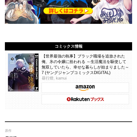
コミックス情報
【世界最強の執事】ブラック職場を追放された
俺、氷の令嬢に拾われる ～生活魔法を駆使して
無双していたら、幸せな暮らしが始まりました～
7 (ヤングジャンプコミックスDIGITAL)
昼行燈, kamui
原作