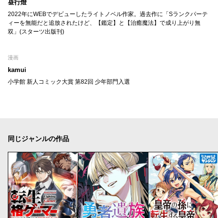
昼行燈
2022年にWEBでデビューしたライトノベル作家。過去作に「Sランクパーテ
ィーを無能だと追放されたけど、【鑑定】と【治癒魔法】で成り上がり無
双」(スターツ出版刊)
漫画
kamui
小学館 新人コミック大賞 第82回 少年部門入選
同じジャンルの作品