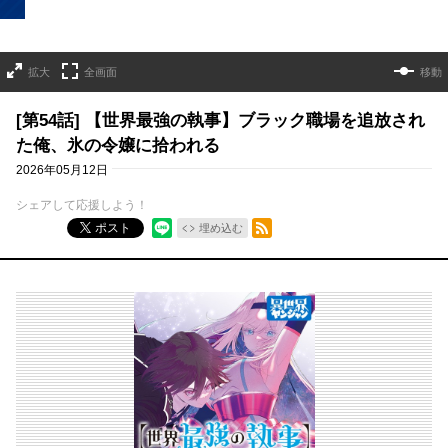
拡大
全画面
移動
[第54話] 【世界最強の執事】ブラック職場を追放され
た俺、氷の令嬢に拾われる
2026年05月12日
シェアして応援しよう！
RSSフィード
ポスト
埋め込む