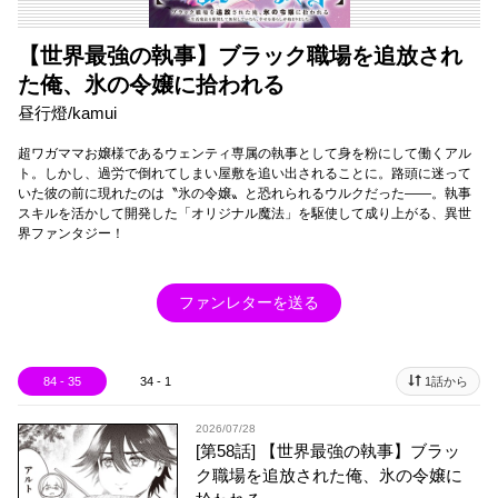
【世界最強の執事】ブラック職場を追放され
た俺、氷の令嬢に拾われる
昼行燈/kamui
超ワガママお嬢様であるウェンティ専属の執事として身を粉にして働くアル
ト。しかし、過労で倒れてしまい屋敷を追い出されることに。路頭に迷って
いた彼の前に現れたのは〝氷の令嬢〟と恐れられるウルクだった――。執事
スキルを活かして開発した「オリジナル魔法」を駆使して成り上がる、異世
界ファンタジー！
ファンレターを送る
84 - 35
34 - 1
1話から
2026/07/28
[第58話] 【世界最強の執事】ブラッ
ク職場を追放された俺、氷の令嬢に