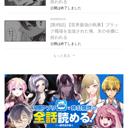
拾われる
公開は終了しました
2026/02/10
[第49話] 【世界最強の執事】ブラッ
ク職場を追放された俺、氷の令嬢に
拾われる
公開は終了しました
もっと見る