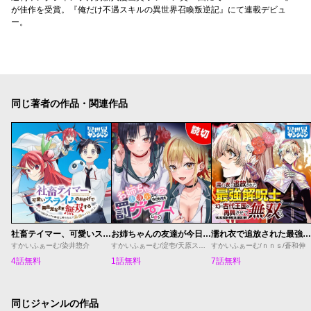
が佳作を受賞。『俺だけ不遇スキルの異世界召喚叛逆記』にて連載デビュ
ー。
同じ著者の作品・関連作品
社畜テイマー、可愛いスライムのおかげで無自覚なまま無双する～うっかり国内トップの配信に映り込んで最強がバレました～
お姉ちゃんの友達が今日も俺を罰ゲームに使う
濡れ衣で追放された最強解呪士、幻の古代王国を再興させて無双する〜呪破の王と奈落の姫〜
すかいふぁーむ/染井惣介
すかいふぁーむ/淀壱/天原スバル
すかいふぁーむ/ｎｎｓ/蒼和伸
4話無料
1話無料
7話無料
同じジャンルの作品