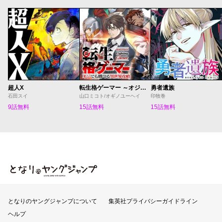
超人X
転生格ゲーマー ～オジでも勝てる異世界攻略～
勇者遺族
石田スイ
山口ミコト/オギノユーヘイ
印牧巻
9話無料
15話無料
15話無料
となりのヤングジャンプ
となりのヤングジャンプについて
集英社プライバシーガイドライン
ヘルプ