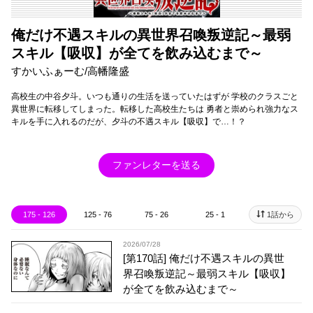
俺だけ不遇スキルの異世界召喚叛逆記～最弱
スキル【吸収】が全てを飲み込むまで～
すかいふぁーむ/高幡隆盛
高校生の中谷夕斗。いつも通りの生活を送っていたはずが 学校のクラスごと
異世界に転移してしまった。転移した高校生たちは 勇者と崇められ強力なス
キルを手に入れるのだが、夕斗の不遇スキル【吸収】で…！？
ファンレターを送る
175 - 126
125 - 76
75 - 26
25 - 1
1話から
2026/07/28
[第170話] 俺だけ不遇スキルの異世
界召喚叛逆記～最弱スキル【吸収】
が全てを飲み込むまで～