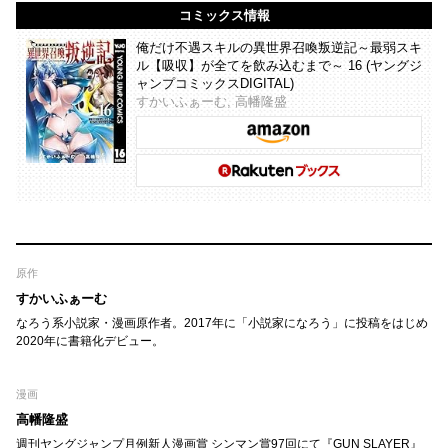
コミックス情報
俺だけ不遇スキルの異世界召喚叛逆記～最弱スキ
ル【吸収】が全てを飲み込むまで～ 16 (ヤングジ
ャンプコミックスDIGITAL)
すかいふぁーむ, 高幡隆盛
原作
すかいふぁーむ
なろう系小説家・漫画原作者。2017年に「小説家になろう」に投稿をはじめ
2020年に書籍化デビュー。
漫画
高幡隆盛
週刊ヤングジャンプ月例新人漫画賞 シンマン賞97回にて『GUN SLAYER』