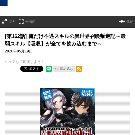
拡大
全画面
移動
[第162話] 俺だけ不遇スキルの異世界召喚叛逆記～最
弱スキル【吸収】が全てを飲み込むまで～
2026年05月19日
シェアして応援しよう！
RSSフィード
ポスト
埋め込む