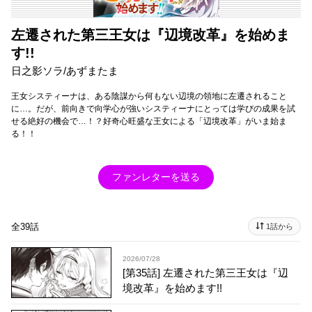
左遷された第三王女は『辺境改革』を始めま
す!!
日之影ソラ/あずまたま
王女システィーナは、ある陰謀から何もない辺境の領地に左遷されること
に…。だが、前向きで向学心が強いシスティーナにとっては学びの成果を試
せる絶好の機会で…！？好奇心旺盛な王女による「辺境改革」がいま始ま
る！！
ファンレターを送る
全39話
1話から
2026/07/28
[第35話] 左遷された第三王女は『辺
境改革』を始めます!!