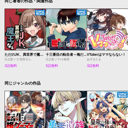
同じ著者の作品・関連作品
ただのJK、異世界で魔王になる
十三番目の転生者～俺だけ見捨てた女神をぶっ飛ばす！～
VTuberはママならない！
日之影ソラ/宮田ダム
日之影ソラ/小林煌
あずまたま
3話無料
5話無料
3話無料
同じジャンルの作品