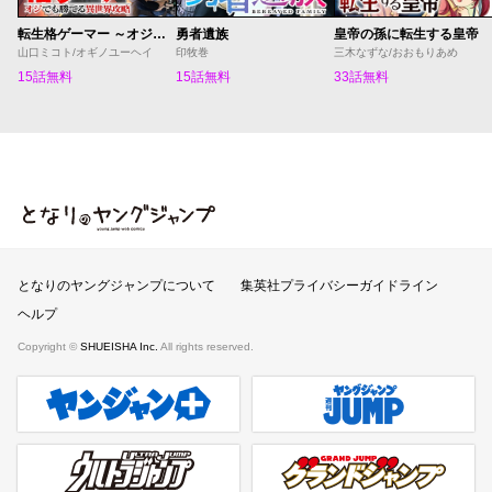
転生格ゲーマー ～オジでも勝てる異世界攻略～
勇者遺族
皇帝の孫に転生する皇帝
山口ミコト/オギノユーヘイ
印牧巻
三木なずな/おおもりあめ
15話無料
15話無料
33話無料
となりのヤングジャンプ
となりのヤングジャンプについて
集英社プライバシーガイドライン
ヘルプ
Copyright ©
SHUEISHA Inc.
All rights reserved.
ヤンジャンプラス
週刊ヤングジャンプ公式サイト
ウルトラジャンプ
グランドジャンプ