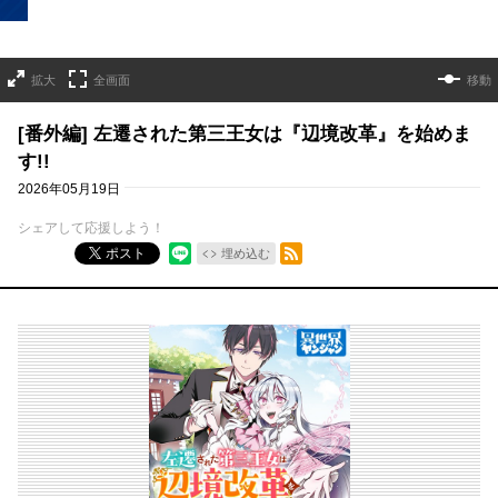
拡大
全画面
移動
[番外編] 左遷された第三王女は『辺境改革』を始めま
す!!
2026年05月19日
シェアして応援しよう！
RSSフィード
ポスト
埋め込む