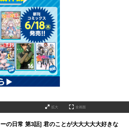
拡大
全画面
ーの日常 第3話] 君のことが大大大大大好きな