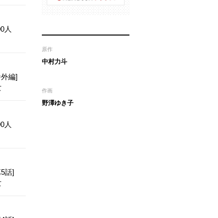
0人
原作
中村力斗
外編]
女
作画
野澤ゆき子
0人
5話]
女