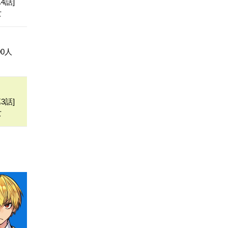
4話]
女
0人
3話]
女