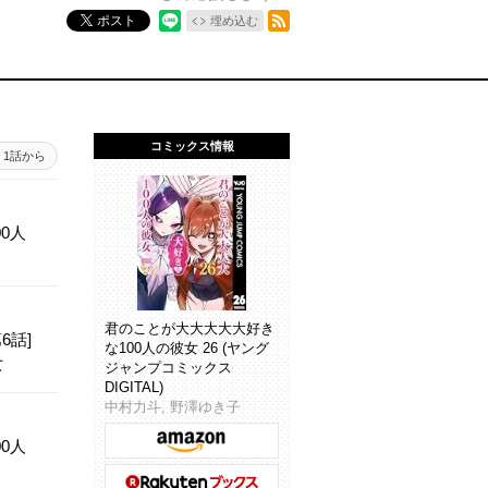
RSSフィード
ポスト
埋め込む
コミックス情報
1話から
0人
君のことが大大大大大好き
6話]
な100人の彼女 26 (ヤング
女
ジャンプコミックス
DIGITAL)
中村力斗, 野澤ゆき子
0人