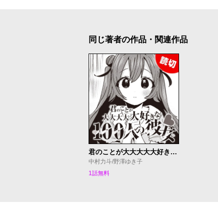
同じ著者の作品・関連作品
君のことが大大大大大好きな100人の彼女【YJ本誌連載特別編】
中村力斗/野澤ゆき子
1話無料