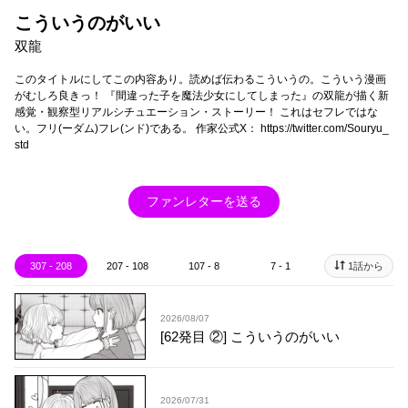
こういうのがいい
双龍
このタイトルにしてこの内容あり。読めば伝わるこういうの。こういう漫画
がむしろ良きっ！ 『間違った子を魔法少女にしてしまった』の双龍が描く新
感覚・観察型リアルシチュエーション・ストーリー！ これはセフレではな
い。フリ(ーダム)フレ(ンド)である。 作家公式X： https://twitter.com/Souryu_
std
ファンレターを送る
307 - 208
207 - 108
107 - 8
7 - 1
1話から
2026/08/07
[62発目 ②] こういうのがいい
2026/07/31