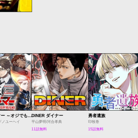
転生格ゲーマー ～オジでも勝てる異世界攻略～
DINER ダイナー
勇者遺族
ギノユーヘイ
平山夢明/河合孝典
印牧巻
11話無料
15話無料