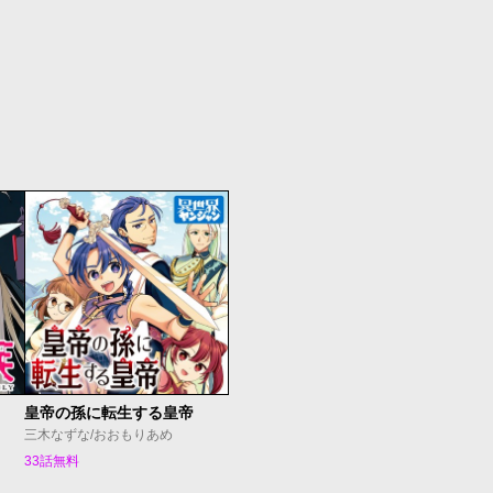
皇帝の孫に転生する皇帝
三木なずな/おおもりあめ
33話無料