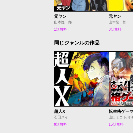
元ヤン
元ヤン
山本隆一郎
山本隆一郎
1話無料
0話無料
同じジャンルの作品
超人X
石田スイ
山口ミコト/オ
9話無料
15話無料