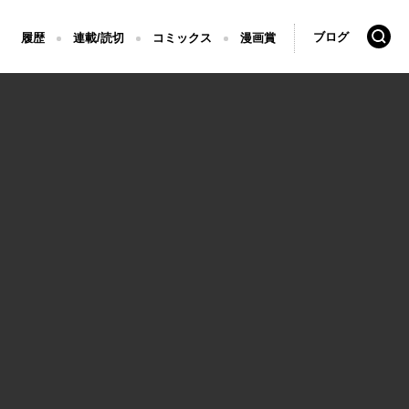
検索
ブログ
履歴
連載/読切
コミックス
漫画賞