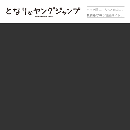
となりのヤングジャンプ
もっと隣に。もっと自由に。
集英社の“戦う”漫画サイト。