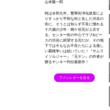
山本隆一郎
時は令和九年。繁華街浄化政策によ
りすっかり平和な街と化した渋谷の
街に、そうとは知らず不良に憧れる
十六歳の少年・桐ケ谷完が上京す
る。センター街の中心でラブ&ピー
スの渋谷に絶望する完だが、その地
下では今もなお不良たちによる激し
い覇権争いは続いていた！『サムラ
イソルジャー』『元ヤン』の作者が
贈るヤンキー列伝最新作！
ファンレターを送る