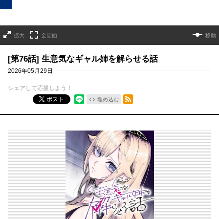
拡大
全画面
移動
[第76話] 生意気なギャル姉を解らせる話
2026年05月29日
シェアして応援しよう！
RSSフィード
ポスト
埋め込む