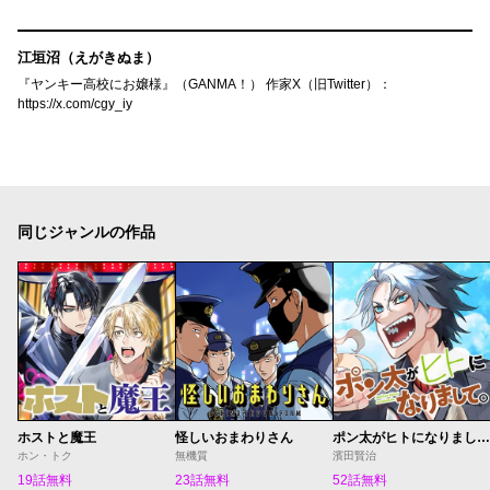
江垣沼（えがきぬま）
『ヤンキー高校にお嬢様』（GANMA！） 作家X（旧Twitter）：
https://x.com/cgy_iy
同じジャンルの作品
ホストと魔王
怪しいおまわりさん
ポン太がヒトになりまして。
ホン・トク
無機質
濱田賢治
19話無料
23話無料
52話無料