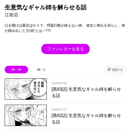
生意気なギャル姉を解らせる話
江垣沼
口を開けば暴言ばかりで、問題行動が絶えない姉。 彼女に痺れを切らし、弟
が踏み出した“計画”とは---??!
ファンレターを送る
89 - 40
39 - 1
1話から
2026/07/31
[第83話] 生意気なギャル姉を解らせ
る話
2026/07/17
[第82話] 生意気なギャル姉を解らせ
る話