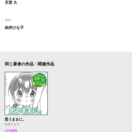
天宮 久
漫画
由井ひな子
同じ著者の作品・関連作品
思うままに。
由井ひな子
1話無料