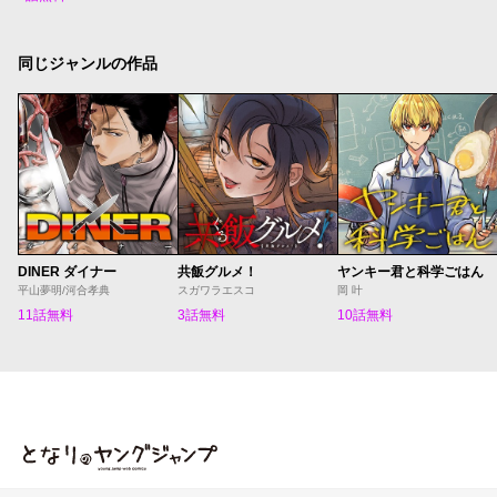
同じジャンルの作品
DINER ダイナー
共飯グルメ！
ヤンキー君と科学ごはん
平山夢明/河合孝典
スガワラエスコ
岡 叶
11話無料
3話無料
10話無料
となりのヤングジャンプ