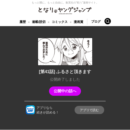
もっと隣に。もっと自由に。
集英社の“戦う”漫画サイト。
となりのヤングジャンプ
検索
ブログ
履歴
連載/読切
コミックス
漫画賞
[第41話] ふるさと頂きます
公開終了しました
公開中の話へ
アプリなら
アプリで読む
続きが読める！