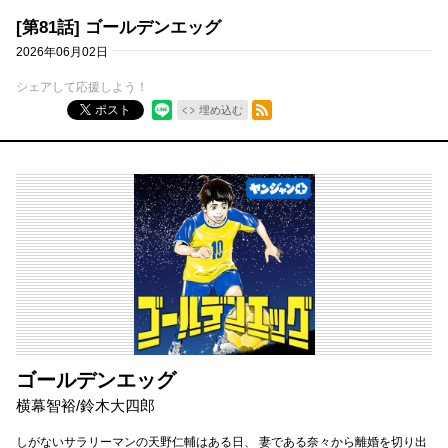
[第81話] ゴールデンエッグ
2026年06月02日
シェアして応援しよう！
RSSフィード
ポスト
埋め込む
ゴールデンエッグ
横幕智裕/鈴木大四郎
しがないサラリーマンの天野仁輔はある日、 妻である奈々から離婚を切り出