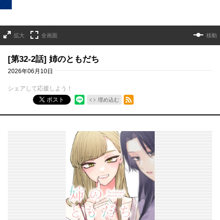
拡大
全画面
移動
[第32-2話] 姉のともだち
2026年06月10日
シェアして応援しよう！
RSSフィード
ポスト
埋め込む