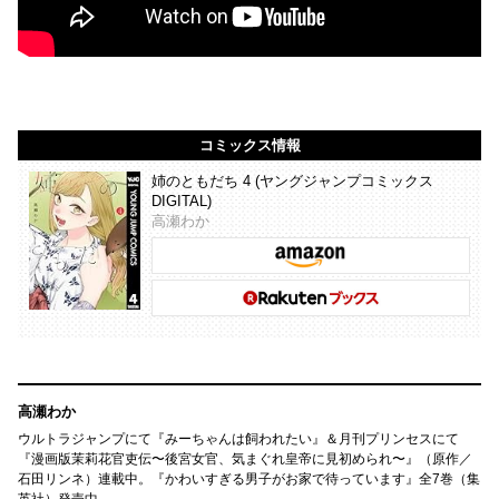
コミックス情報
姉のともだち 4 (ヤングジャンプコミックス
DIGITAL)
高瀬わか
高瀬わか
ウルトラジャンプにて『みーちゃんは飼われたい』＆月刊プリンセスにて
『漫画版茉莉花官吏伝〜後宮女官、気まぐれ皇帝に見初められ〜』（原作／
石田リンネ）連載中。『かわいすぎる男子がお家で待っています』全7巻（集
英社）発売中。