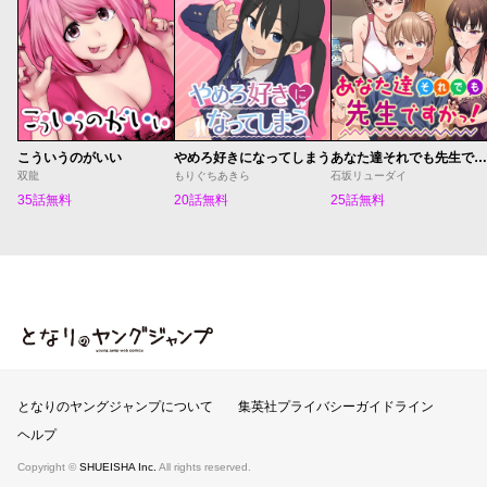
こういうのがいい
やめろ好きになってしまう
あなた達それでも先生ですかっ！
双龍
もりぐちあきら
石坂リューダイ
35話無料
20話無料
25話無料
となりのヤングジャンプ
となりのヤングジャンプについて
集英社プライバシーガイドライン
ヘルプ
Copyright ©
SHUEISHA Inc.
All rights reserved.