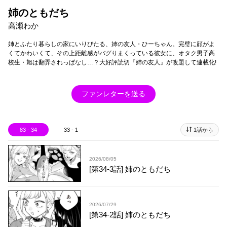
姉のともだち
高瀬わか
姉とふたり暮らしの家にいりびたる、姉の友人・ひーちゃん。完璧に顔がよ
くてかわいくて、その上距離感がバグりまくっている彼女に、オタク男子高
校生・旭は翻弄されっぱなし…？大好評読切『姉の友人』が改題して連載化!
ファンレターを送る
83 - 34
33 - 1
1話から
2026/08/05
[第34-3話] 姉のともだち
2026/07/29
[第34-2話] 姉のともだち