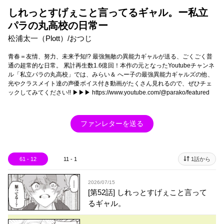
しれっとすげぇこと言ってるギャル。ー私立
パラの丸高校の日常ー
松浦太一（Plott）/おつじ
青春＝友情、努力、未来予知!? 最強無敵の異能力ギャルが送る、ごくごく普
通の超常的な日常。 累計再生数1.6億回！本作の元となったYoutubeチャンネ
ル「私立パラの丸高校」では、みらい＆ へー子の最強異能力ギャルズの他、
光やクラスメイト達の声優ボイス付き動画がたくさん見れるので、ぜひチェ
ックしてみてください!! ▶︎▶︎▶︎ https://www.youtube.com/@parako/featured
ファンレターを送る
61 - 12
11 - 1
1話から
2026/07/15
[第52話] しれっとすげぇこと言って
るギャル。