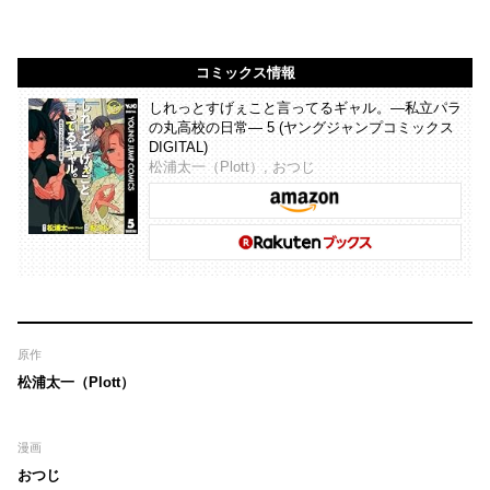
コミックス情報
しれっとすげぇこと言ってるギャル。―私立パラ
の丸高校の日常― 5 (ヤングジャンプコミックス
DIGITAL)
松浦太一（Plott）, おつじ
原作
松浦太一（Plott）
漫画
おつじ