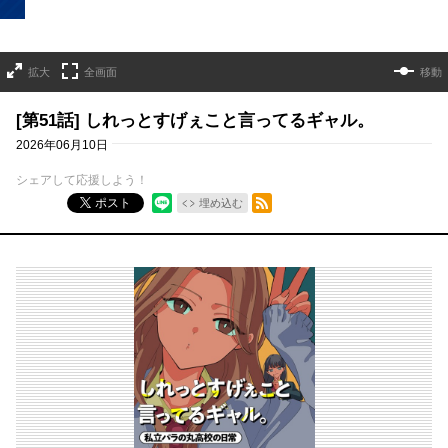
拡大
全画面
移動
[第51話] しれっとすげぇこと言ってるギャル。
2026年06月10日
シェアして応援しよう！
RSSフィード
ポスト
埋め込む