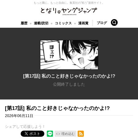
もっと隣に。もっと自由に。
集英社の“戦う”漫画サイト。
となりのヤングジャンプ
検索
ブログ
履歴
連載/読切
コミックス
漫画賞
[第17話] 私のこと好きじゃなかったのかよ!?
公開終了しました
[第17話] 私のこと好きじゃなかったのかよ!?
2026年06月11日
シェアして応援しよう！
RSSフィード
ポスト
埋め込む