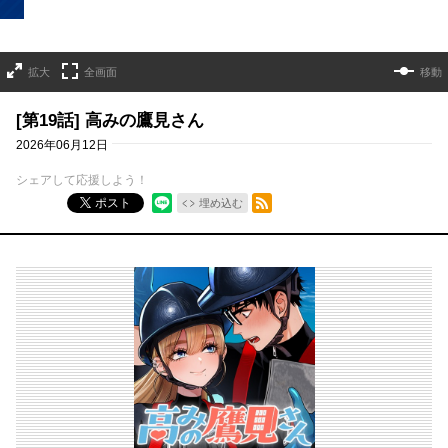
拡大
全画面
移動
[第19話] 高みの鷹見さん
2026年06月12日
シェアして応援しよう！
RSSフィード
ポスト
埋め込む