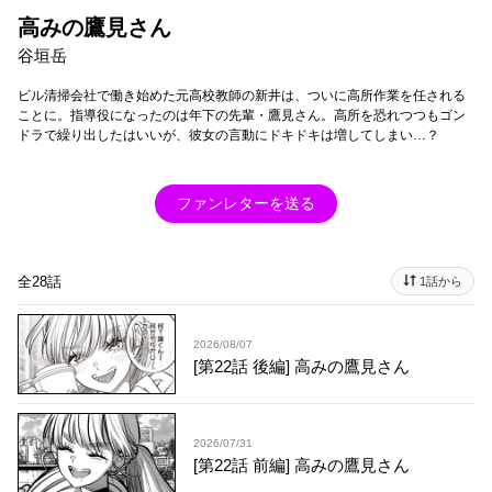
高みの鷹見さん
谷垣岳
ビル清掃会社で働き始めた元高校教師の新井は、ついに高所作業を任される
ことに。指導役になったのは年下の先輩・鷹見さん。高所を恐れつつもゴン
ドラで繰り出したはいいが、彼女の言動にドキドキは増してしまい…？
ファンレターを送る
全28話
1話から
2026/08/07
[第22話 後編] 高みの鷹見さん
2026/07/31
[第22話 前編] 高みの鷹見さん