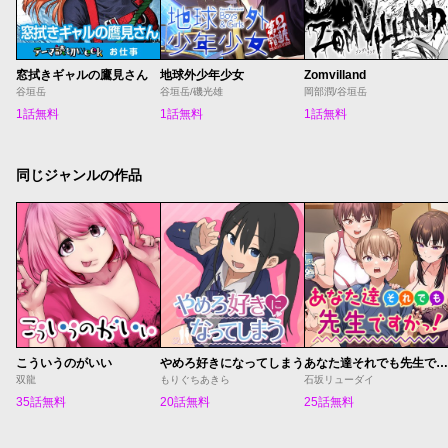
窓拭きギャルの鷹見さん
地球外少年少女
Zomvilland
谷垣岳
谷垣岳/磯光雄
岡部潤/谷垣岳
1話無料
1話無料
1話無料
同じジャンルの作品
こういうのがいい
やめろ好きになってしまう
あなた達それでも先生ですかっ！
双龍
もりぐちあきら
石坂リューダイ
35話無料
20話無料
25話無料