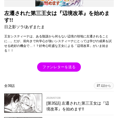
左遷された第三王女は『辺境改革』を始めま
す!!
日之影ソラ/あずまたま
王女システィーナは、ある陰謀から何もない辺境の領地に左遷されること
に…。だが、前向きで向学心が強いシスティーナにとっては学びの成果を試
せる絶好の機会で…！？好奇心旺盛な王女による「辺境改革」がいま始ま
る！！
ファンレターを送る
全39話
1話から
2026/07/28
[第35話] 左遷された第三王女は『辺
境改革』を始めます!!