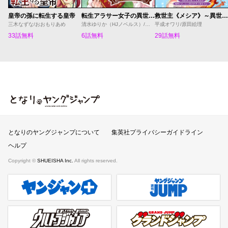
皇帝の孫に転生する皇帝
転生アラサー女子の異世改活 政略結婚は嫌なので、雑学知識で楽しい改革ライフを決行しちゃいます！
救世主《メシア》～異世界を救った元勇者が魔物のあふれる現実世界を無双する～
三木なずな/おおもりあめ
清水ゆりか（HJノベルス）/日野彰/すざく
平成オワリ/原田絵理
33話無料
6話無料
29話無料
となりのヤングジャンプ
となりのヤングジャンプについて
集英社プライバシーガイドライン
ヘルプ
Copyright ©
SHUEISHA Inc.
All rights reserved.
ヤンジャンプラス
週刊ヤングジャンプ公式サイト
ウルトラジャンプ
グランドジャンプ