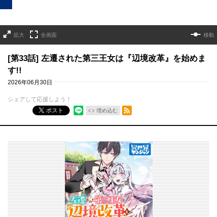
拡大
全画面
移動
[第33話] 左遷された第三王女は『辺境改革』を始めま
す!!
2026年06月30日
シェアして応援しよう！
RSSフィード
ポスト
埋め込む