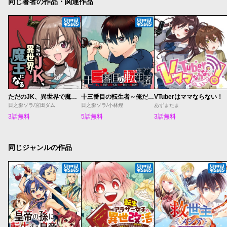
同じ著者の作品・関連作品
ただのJK、異世界で魔王になる
十三番目の転生者～俺だけ見捨てた女神をぶっ飛ばす！～
VTuberはママならない！
日之影ソラ/宮田ダム
日之影ソラ/小林煌
あずまたま
3話無料
5話無料
3話無料
同じジャンルの作品