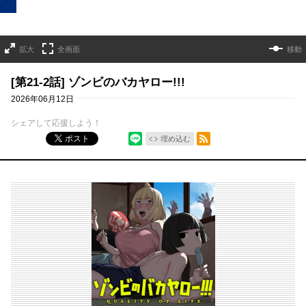
拡大
全画面
移動
[第21-2話] ゾンビのバカヤロー!!!
2026年06月12日
シェアして応援しよう！
シェア
RSSフィード
ポスト
埋め込む