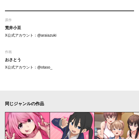
原作
荒井小豆
X公式アカウント：@araiazuki
作画
おさとう
X公式アカウント：@otaso_
同じジャンルの作品