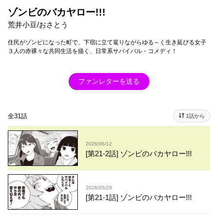
ゾンビのバカヤロー!!!
荒井小豆/おさとう
住民がゾンビになった町で、下宿に立て篭りながらゆる～く生き延びる女子
３人の赤裸々な共同生活を描く、日常系サバイバル・コメディ！
ファンレターを送る
全31話
1話から
2026/06/12
[第21-2話] ゾンビのバカヤロー!!!
2026/05/29
[第21-1話] ゾンビのバカヤロー!!!