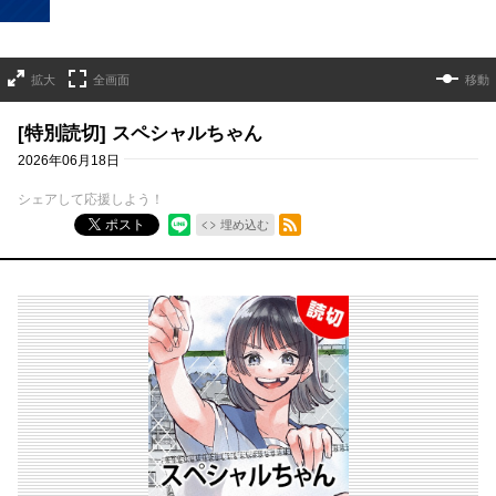
拡大
全画面
移動
[特別読切] スペシャルちゃん
2026年06月18日
シェアして応援しよう！
RSSフィード
ポスト
埋め込む