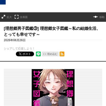
拡大
全画面
移動
[理想郷男子図鑑③] 理想郷女子図鑑～私の結婚生活、
とっても幸せです～
2026年06月26日
シェアして応援しよう！
RSSフィード
ポスト
埋め込む