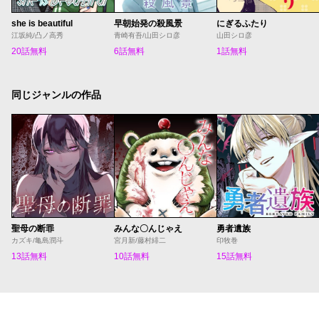
she is beautiful
早朝始発の殺風景
にぎるふたり
江坂純/凸ノ高秀
青崎有吾/山田シロ彦
山田シロ彦
20話無料
6話無料
1話無料
同じジャンルの作品
聖母の断罪
みんな〇んじゃえ
勇者遺族
カズキ/亀島潤斗
宮月新/藤村緋二
印牧巻
13話無料
10話無料
15話無料