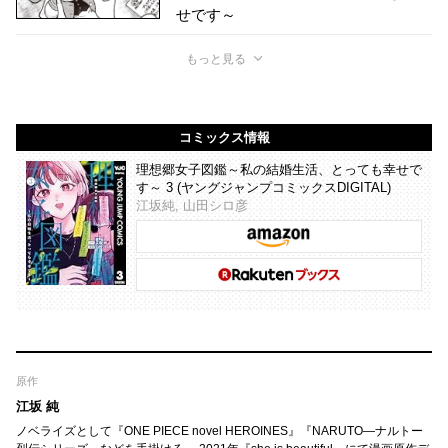
せです～
もっと見る
コミックス情報
理想郷女子図鑑～私の結婚生活、とっても幸せで
す～ 3 (ヤングジャンプコミックスDIGITAL)
江坂純, 山田シロ彦
原作
江坂 純
ノベライズとして『ONE PIECE novel HEROINES』『NARUTO―ナルトー