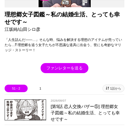
理想郷女子図鑑～私の結婚生活、とっても幸
せです～
江坂純/山田シロ彦
「人生詰んだ——…」そんな時、悩みを解決する理想のアイテムが売ってい
たら…⁉ 理想郷を追う女子たちが不思議な道具に出会う、世にも奇妙なマリ
ッジ・ストーリー！
ファンレターを送る
51 - 2
1
1話から
2026/08/07
[第9話 恋人交換バザー⑤] 理想郷女
子図鑑～私の結婚生活、とっても幸
せです～