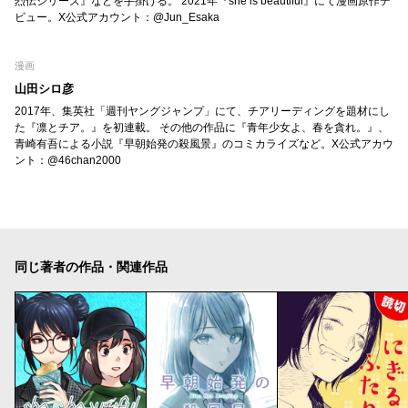
烈伝シリーズ』などを手掛ける。 2021年『she is beautiful』にて漫画原作デ
ビュー。X公式アカウント：@Jun_Esaka
漫画
山田シロ彦
2017年、集英社「週刊ヤングジャンプ」にて、チアリーディングを題材にし
た『凛とチア。』を初連載。 その他の作品に『青年少女よ、春を貪れ。』、
青崎有吾による小説『早朝始発の殺風景』のコミカライズなど。X公式アカウ
ント：@46chan2000
同じ著者の作品・関連作品