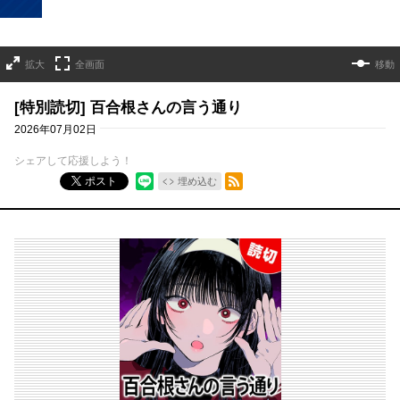
拡大
全画面
移動
[特別読切] 百合根さんの言う通り
2026年07月02日
シェアして応援しよう！
RSSフィード
ポスト
埋め込む