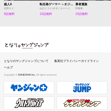
超人X
転生格ゲーマー ～オジでも勝てる異世界攻略～
勇者遺族
石田スイ
山口ミコト/オギノユーヘイ
印牧巻
9話無料
15話無料
15話無料
となりのヤングジャンプ
となりのヤングジャンプについて
集英社プライバシーガイドライン
ヘルプ
Copyright ©
SHUEISHA Inc.
All rights reserved.
ヤンジャンプラス
週刊ヤングジャンプ公式サイト
ウルトラジャンプ
グランドジャンプ