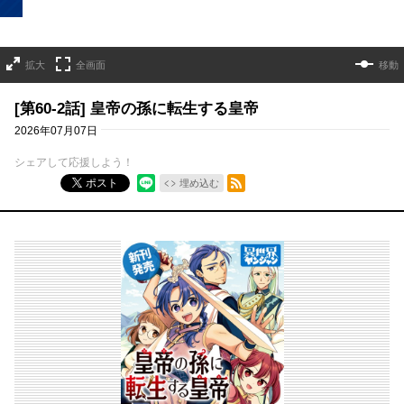
拡大
全画面
移動
[第60-2話] 皇帝の孫に転生する皇帝
2026年07月07日
シェアして応援しよう！
RSSフィード
ポスト
埋め込む