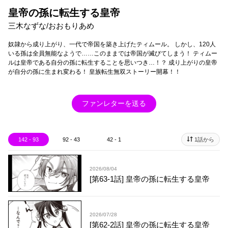
皇帝の孫に転生する皇帝
三木なずな/おおもりあめ
奴隷から成り上がり、一代で帝国を築き上げたティムール。 しかし、120人
いる孫は全員無能なようで……このままでは帝国が滅びてしまう！ ティムー
ルは皇帝である自分の孫に転生することを思いつき…！？ 成り上がりの皇帝
が自分の孫に生まれ変わる！ 皇族転生無双ストーリー開幕！！
ファンレターを送る
142 - 93
92 - 43
42 - 1
1話から
2026/08/04
[第63-1話] 皇帝の孫に転生する皇帝
2026/07/28
[第62-2話] 皇帝の孫に転生する皇帝