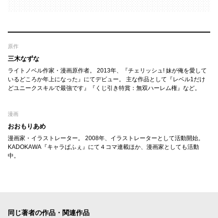
原作
三木なずな
ライトノベル作家・漫画原作者。 2013年、『チェリッシュ! 妹が俺を愛して
いるどころか年上になった』にてデビュー。 主な作品として『レベル1だけ
どユニークスキルで最強です』『くじ引き特賞：無双ハーレム権』など。
漫画
おおもりあめ
漫画家・イラストレーター。 2008年、イラストレーターとして活動開始。
KADOKAWA『キャラぱふぇ』にて４コマ連載ほか、漫画家としても活動
中。
同じ著者の作品・関連作品