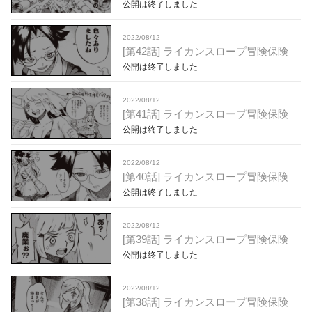
公開は終了しました
2022/08/12
[第42話] ライカンスロープ冒険保険
公開は終了しました
2022/08/12
[第41話] ライカンスロープ冒険保険
公開は終了しました
2022/08/12
[第40話] ライカンスロープ冒険保険
公開は終了しました
2022/08/12
[第39話] ライカンスロープ冒険保険
公開は終了しました
2022/08/12
[第38話] ライカンスロープ冒険保険