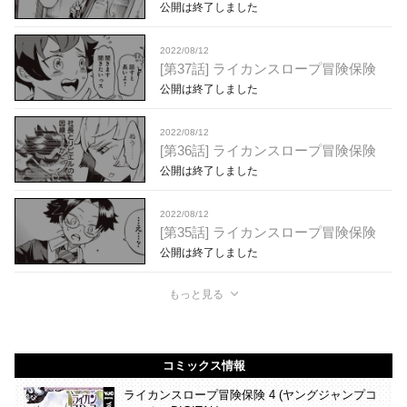
公開は終了しました
2022/08/12
[第37話] ライカンスロープ冒険保険
公開は終了しました
2022/08/12
[第36話] ライカンスロープ冒険保険
公開は終了しました
2022/08/12
[第35話] ライカンスロープ冒険保険
公開は終了しました
もっと見る
コミックス情報
ライカンスロープ冒険保険 4 (ヤングジャンプコ