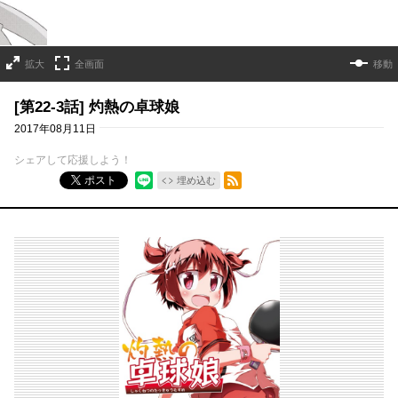
拡大
全画面
移動
[第22-3話] 灼熱の卓球娘
2017年08月11日
シェアして応援しよう！
RSSフィード
ポスト
埋め込む