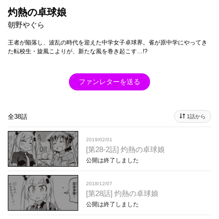
灼熱の卓球娘
朝野やぐら
王者が陥落し、波乱の時代を迎えた中学女子卓球界。雀が原中学にやってき
た転校生・旋風こよりが、新たな風を巻き起こす…!?
ファンレターを送る
全38話
1話から
2019/02/01
[第28-2話] 灼熱の卓球娘
公開は終了しました
2018/12/07
[第28話] 灼熱の卓球娘
公開は終了しました