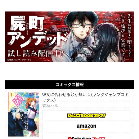
コミックス情報
彼女に合わせる顔が無い 1 (ヤングジャンプコミ
ックス)
磐秋ハル