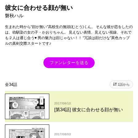
彼女に合わせる顔が無い
磐秋ハル
生まれた時から“顔が無い”高校生の無頭(むとう)くん。 そんな彼が恋をしたの
は、幼馴染の女の子・かおりちゃん。 見えない表情、見えない視線、それで
も２人は通じ合う♥ 男の魅力は顔じゃない！！ “冗談は顔だけな”異色カップ
ルの真剣交際スタートです♪
ファンレターを送る
全34話
1話から
2017/08/10
[第34話] 彼女に合わせる顔が無い
2017/08/03