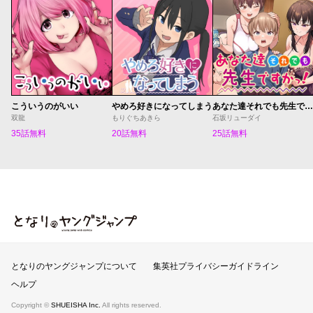
こういうのがいい
やめろ好きになってしまう
あなた達それでも先生ですかっ！
双龍
もりぐちあきら
石坂リューダイ
35話無料
20話無料
25話無料
となりのヤングジャンプ
となりのヤングジャンプについて
集英社プライバシーガイドライン
ヘルプ
Copyright ©
SHUEISHA Inc.
All rights reserved.