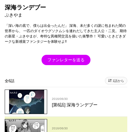
深海ランデブー
ぶきやま
「深い海の底で、僕らは出会ったんだ」 深海、未だ多くの謎に包まれた闇の
世界から、 一匹のダイオウグソクムシを連れだしてきた主人公・二見。 期待
の新星・ぶきやまが、奇特な異種間交流を描いた衝撃作！ 可愛いときどきダ
ークな新感覚ファンタジーを体験せよ!!
ファンレターを送る
全6話
1話から
2016/06/30
[第6話] 深海ランデブー
2016/06/30