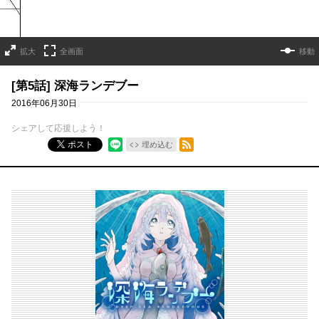
拡大
全画面
移動
[第5話] 深海ランデブー
2016年06月30日
シェアして応援しよう！
RSSフィード
ポスト
埋め込む