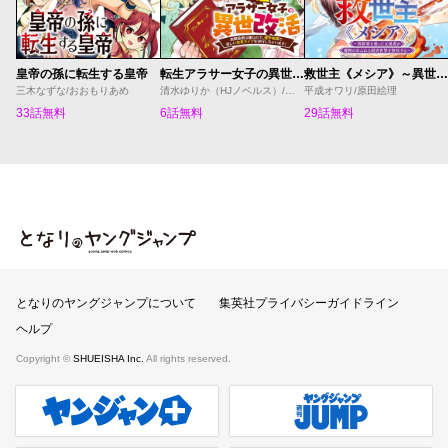
皇帝の孫に転生する皇帝
転生アラサー女子の異世改活 政略結婚は嫌なので、雑学知識で楽しい改革ライフを決行しちゃいます！
救世主《メシア》～異世界を救った元勇者が魔物のあふれる現実世界を無双する～
三木なずな/おおもりあめ
清水ゆりか（HJノベルス）/日野彰/すざく
平成オワリ/原田絵理
33話無料
6話無料
29話無料
となりのヤングジャンプ
となりのヤングジャンプについて
集英社プライバシーガイドライン
ヘルプ
Copyright ©
SHUEISHA Inc.
All rights reserved.
ヤンジャンプラス
週刊ヤングジャンプ公式サイト