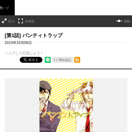
拡大
全画面
移動
[第1話] パンティトラップ
2015年10月06日
シェアして応援しよう！
RSSフィード
ポスト
埋め込む