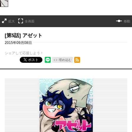
拡大
全画面
移動
[第5話] アゼット
2015年09月08日
シェアして応援しよう！
RSSフィード
ポスト
埋め込む