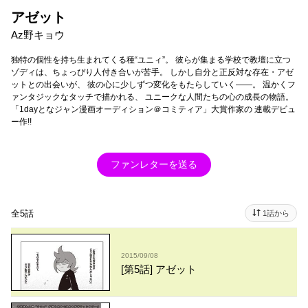
アゼット
Az野キョウ
独特の個性を持ち生まれてくる種“ユニィ”。 彼らが集まる学校で教壇に立つ
ゾディは、ちょっぴり人付き合いが苦手。 しかし自分と正反対な存在・アゼ
ットとの出会いが、 彼の心に少しずつ変化をもたらしていく――。 温かくフ
ァンタジックなタッチで描かれる、 ユニークな人間たちの心の成長の物語。
「1dayとなジャン漫画オーディション＠コミティア」大賞作家の 連載デビュ
ー作!!
ファンレターを送る
全5話
1話から
2015/09/08
[第5話] アゼット