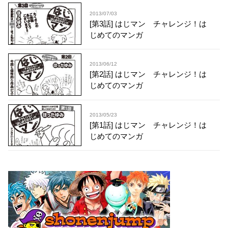
2013/07/03
[第3話] はじマン チャレンジ！は
じめてのマンガ
2013/06/12
[第2話] はじマン チャレンジ！は
じめてのマンガ
2013/05/23
[第1話] はじマン チャレンジ！は
じめてのマンガ