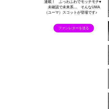
連載！ ふっわふわでモッチモチ♥
未確認で未来系… そんなUMA
（ユーマ）スコットが登場です♪
ファンレターを送る