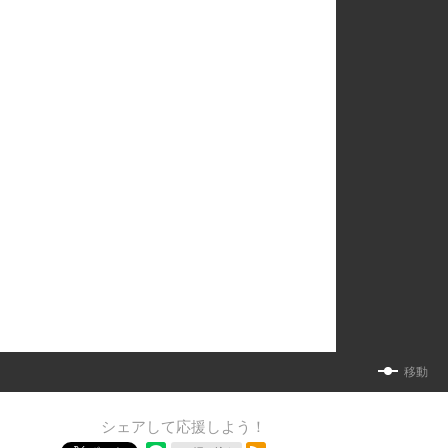
移動
シェアして応援しよう！
RSSフィード