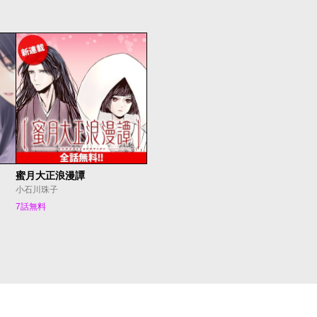
蜜月大正浪漫譚
小石川珠子
7話無料