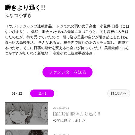
瞬きより迅く!!
ふなつかずき
〈ウルトラジャンプ連載作品〉 ドジで気の弱い女子高生・小花井 日葵（こは
ないひまり）。 偶然、出会った憧れの先輩に近づこうと、同じ高校に入学は
したのだが、待ち受けていたのは、引っ込み思案の自分が引き起こしたお先
真っ暗の高校生活。 そんなある日、校舎内で憧れのあの人を目撃し、追跡す
るのだが、そこに日葵の運命を変える出会いが待っていた！! 美麗絵師・ふな
つかずきが切り拓く新境地！ 高校少女伝統空手道漫画!!
ファンレターを送る
61 - 12
11 - 1
1話から
2023/10/21
[第11話] 瞬きより迅く!!
公開は終了しました
2023/10/21