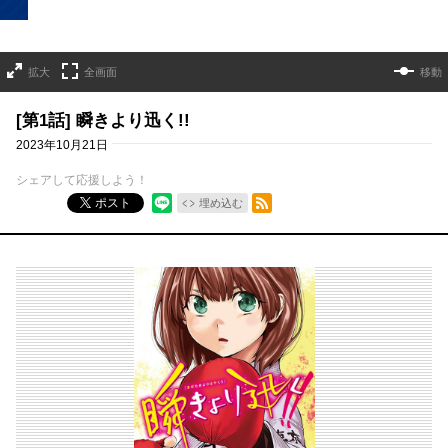
拡大
全画面
移動
[第1話] 瞬きより迅く!!
2023年10月21日
シェアして応援しよう！
RSSフィード
ポスト
埋め込む