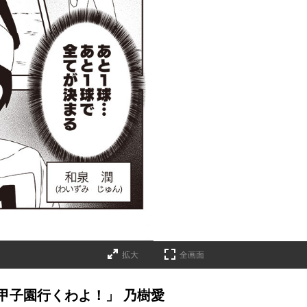
拡大
全画面
と甲子園行くわよ！」 乃樹愛