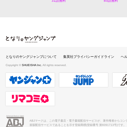
31話無料
85話無料
となりのヤングジャンプ
となりのヤングジャンプについて
集英社プライバシーガイドライン
ヘ
Copyright ©
SHUEISHA Inc.
All rights reserved.
ヤンジャンプラス
週刊ヤングジャンプ公式サイト
ウルト
リマコミ＋
ABJマークは、この電子書店・電子書籍配信サービスが、著作権者からコン
規版配信サービスであることを示す登録商標(登録番号 第6091713号)です。