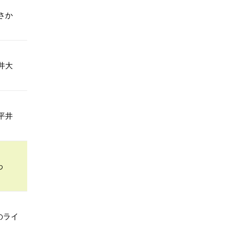
さか
井大
平井
わ
のライ