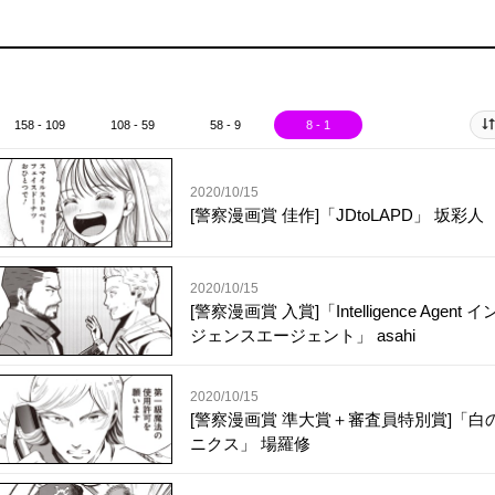
158 - 109
108 - 59
58 - 9
8 - 1
2020/10/15
[警察漫画賞 佳作]「JDtoLAPD」 坂彩人
2020/10/15
[警察漫画賞 入賞]「Intelligence Agent 
ジェンスエージェント」 asahi
2020/10/15
[警察漫画賞 準大賞＋審査員特別賞]「白
ニクス」 場羅修