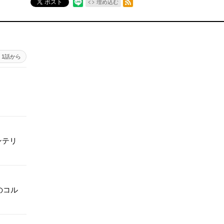
ポスト
埋め込む
1話から
インテリ
のコル