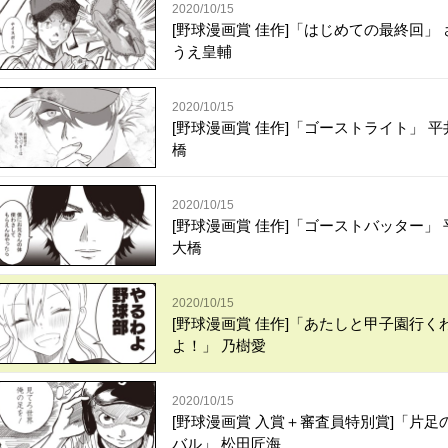
2020/10/15
[野球漫画賞 佳作]「はじめての最終回」 
うえ皇輔
2020/10/15
[野球漫画賞 佳作]「ゴーストライト」 平
橋
2020/10/15
[野球漫画賞 佳作]「ゴーストバッター」 
大橋
2020/10/15
[野球漫画賞 佳作]「あたしと甲子園行く
よ！」 乃樹愛
2020/10/15
[野球漫画賞 入賞＋審査員特別賞]「片足
バル」 松田匠海