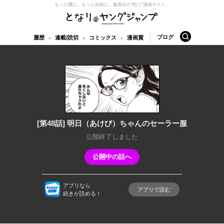
もっと隣に。もっと自由に。
集英社の“戦う”漫画サイト。
となりのヤングジャンプ
検索
ブログ
履歴
連載/読切
コミックス
漫画賞
[第48話] 明日（あけび）ちゃんのセーラー服
公開終了しました
公開中の話へ
アプリなら
アプリで読む
続きが読める！