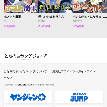
ホストと魔王
怪しいおまわりさん
ポン太がヒトになりまして。
ホン・トク
無機質
濱田賢治
19話無料
23話無料
52話無料
となりのヤングジャンプ
となりのヤングジャンプについて
集英社プライバシーガイドライン
ヘルプ
Copyright ©
SHUEISHA Inc.
All rights reserved.
ヤンジャンプラス
週刊ヤングジャンプ公式サイト