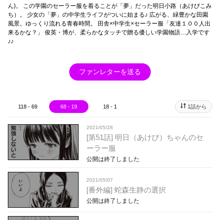
ん)。 この学園のセーラー服を着ることが「夢」だった明日小路（あけびこみ
ち）。 少女の「夢」の中学生ライフがついに始まる♪ 広がる、緑豊かな田園
風景。ゆっくり流れる青春時間。 田舎×中学生×セーラー服「友達１００人出
来るかな？」 俊英・博が、柔らかなタッチで贈る優しい学園物語…入学です
♪♪
ファンレターを送る
118 - 69
68 - 19
18 - 1
1話から
2021/05/28
[第51話] 明日（あけび）ちゃんのセ
ーラー服
公開は終了しました
2021/05/07
[番外編] 蛇森生静の選択
公開は終了しました