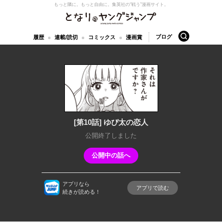
もっと隣に。もっと自由に。
集英社の“戦う”漫画サイト。
となりのヤングジャンプ
検索
ブログ
履歴
連載/読切
コミックス
漫画賞
[第10話] ゆぴ太の恋人
公開終了しました
公開中の話へ
アプリなら
アプリで読む
続きが読める！