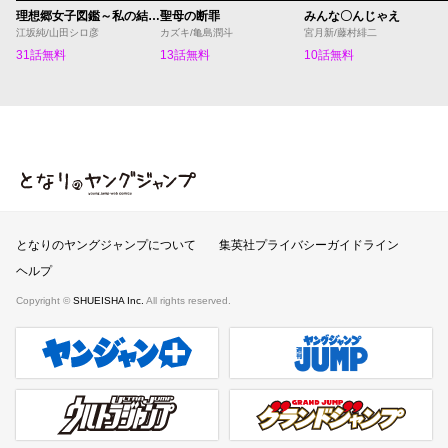
理想郷女子図鑑～私の結婚生活、とっても幸せです～
聖母の断罪
みんな〇んじゃえ
江坂純/山田シロ彦
カズキ/亀島潤斗
宮月新/藤村緋二
31話無料
13話無料
10話無料
となりのヤングジャンプ
となりのヤングジャンプについて
集英社プライバシーガイドライン
ヘルプ
Copyright ©
SHUEISHA Inc.
All rights reserved.
ヤンジャンプラス
週刊ヤングジャンプ公式サイト
ウルトラジャンプ
グランドジャンプ