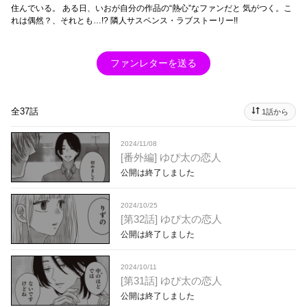
住んでいる。 ある日、いおが自分の作品の“熱心”なファンだと 気がつく。こ
れは偶然？、それとも…!? 隣人サスペンス・ラブストーリー!!
ファンレターを送る
全37話
1話から
2024/11/08
[番外編] ゆぴ太の恋人
公開は終了しました
2024/10/25
[第32話] ゆぴ太の恋人
公開は終了しました
2024/10/11
[第31話] ゆぴ太の恋人
公開は終了しました