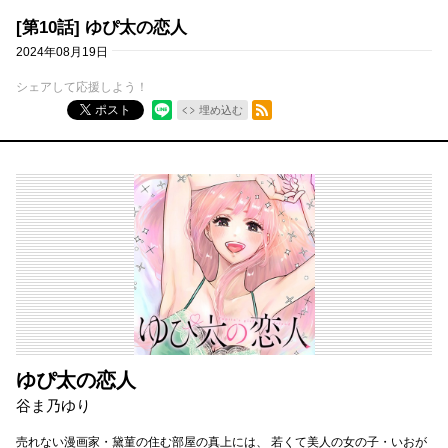
[第10話] ゆぴ太の恋人
2024年08月19日
シェアして応援しよう！
RSSフィード
ポスト
埋め込む
ゆぴ太の恋人
谷ま乃ゆり
売れない漫画家・黛菫の住む部屋の真上には、 若くて美人の女の子・いおが