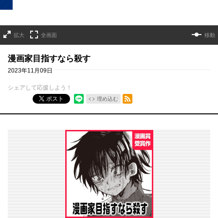
拡大
全画面
移動
漫画家目指すなら殺す
2023年11月09日
シェアして応援しよう！
RSSフィード
ポスト
埋め込む